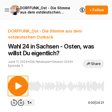
DORFFUNK_Ost - Die Stimme
+ Follow
aus dem ostdeutschen
Outback
DORFFUNK_Ost - Die Stimme aus dem
ostdeutschen Outback
Wahl 24 in Sachsen - Osten, was
willst Du eigentlich?
June 11, 2024
•
Dirk Neubauer
•
Season 2024
•
Share
Episode 3
Use Left/Right to seek, Home/End to jump to st
0:00
|
24:21